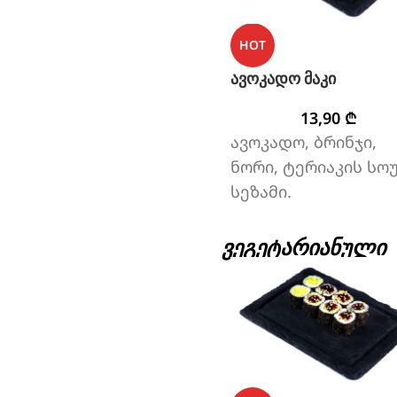
HOT
ავოკადო მაკი
13,90
₾
ავოკადო, ბრინჯი,
ნორი, ტერიაკის სოუ
სეზამი.
ᲕᲔᲒᲔᲢᲐᲠᲘᲐᲜᲣᲚᲘ