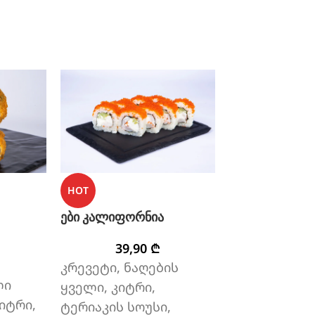
HOT
HOT
ები კალიფორნია
ვეგეტარიანულ
39,90
₾
34,9
კრევეტი, ნაღების
სტაფილო,
ლი
ყველი, კიტრი,
ბულგარული,
იტრი,
ტერიაკის სოუსი,
ავოკადო, ს