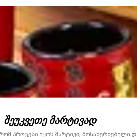
ხახვი, ცხარე სოუსი,
ი,
ბრინჯი, ნორი, ც
ჰალაპენიო, ჩედარი,
ი,
კვერცხი.
ნაღების ყველი, გაუდა,
სეზამი, ბრინჯი, ნორი,
ცომი, კვერცი.
ᲨᲔᲣᲙᲕᲔᲗᲔ ᲛᲐᲠᲢᲘᲕᲐᲓ
 რომ პროცესი იყოს მარტივი, მოსახერხებელი დ