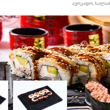
ავოკადო, სალა
ორაგულის ნიგირი 4
ფოთოლი, მწვან
ნაჭ. გველთევზის
ხახვი, ცხარე სო
ნიგირი 4 ნაჭ. 32
ჰალაპენიო, ჩედ
ნაჭერი.
ნაღების ყველი,
სეზამი, ბრინჯი,
ცომი, კვერცი.