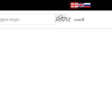
0,00
₾