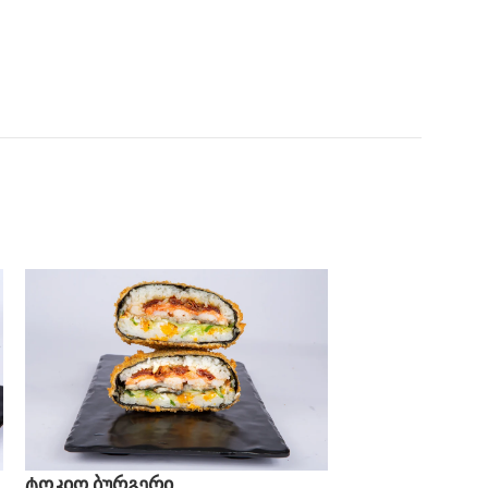
ტოკიო ბურგერი
ქათმის ბურგე