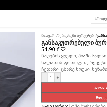
მთავარი
/
მენიუ
/
სუში ბურგერები
/
განს
განსაკუთრებული ბურ
54,90
₾
ნაღების ყველი, ჰიაში სალათი
სალათის ფოთოლი, კრევეტი 
ჩედარი, ცხარე სოუსი, სეზამი
-
+
ᲙᲐᲚᲐᲗᲐ
ᲨᲔᲣᲙᲕ
კატეგორია:
სუში ბურგერები