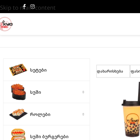
Skip to main content
ᲡᲔᲢᲔᲑᲘ
დახარისხება
ფას
ᲡᲣᲨᲘ
ᲠᲝᲚᲔᲑᲘ
ᲡᲣᲨᲘ ᲑᲣᲠᲒᲔᲠᲔᲑᲘ