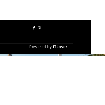
Powered by
ITLover
ა და
– 90