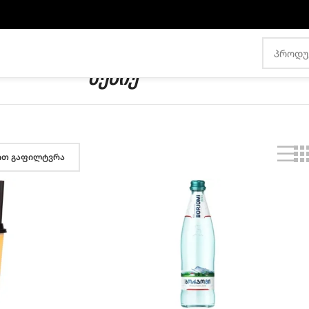
ᲛᲔᲜᲘᲣ
ით გაფილტვრა