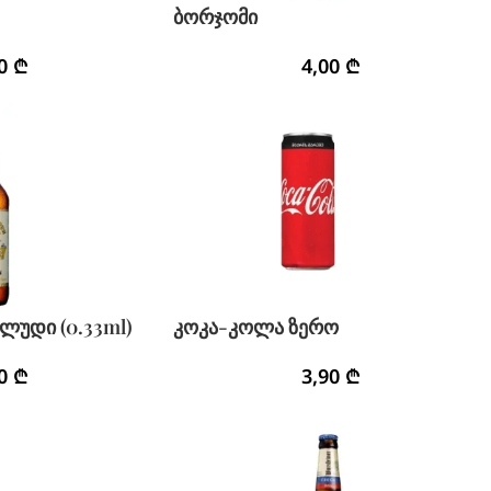
ბორჯომი
90
₾
4,00
₾
ლუდი (0.33ml)
კოკა-კოლა ზერო
90
₾
3,90
₾