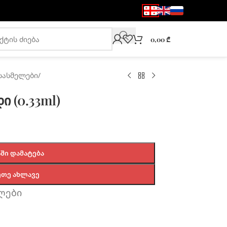
0,00
₾
სასმელები
/
 (0.33ml)
ᲨᲘ ᲓᲐᲛᲐᲢᲔᲑᲐ
ᲔᲗᲔ ᲐᲮᲚᲐᲕᲔ
ლები