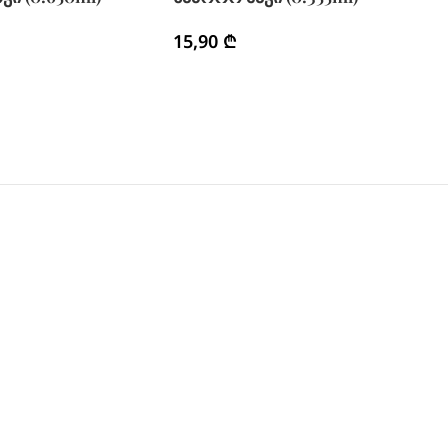
15,90
₾