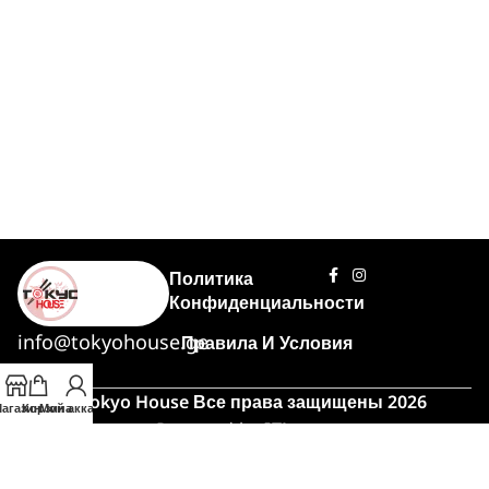
Политика
Конфиденциальности
info@tokyohouse.ge
Правила И Условия
© Tokyo House Все права защищены 2026
агазин
Корзина
Мой аккаунт
Powered by
ITLover