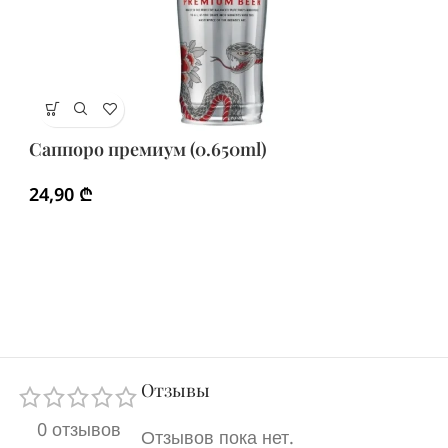
Са
Саппоро премиум (0.650ml)
1
24,90
₾
Отзывы
0 отзывов
Отзывов пока нет.