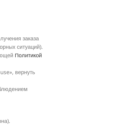
олучения заказа
орных ситуаций).
вующей
Политикой
use», вернуть
облюдением
на).