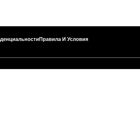
денциальности
Правила И Условия
🍣 Час пик!
за высокой загруженности подготовка и доставка за
т больше времени, чем обычно (примерно 45 — 90 м
Спасибо, что выбираете Tokyo House!