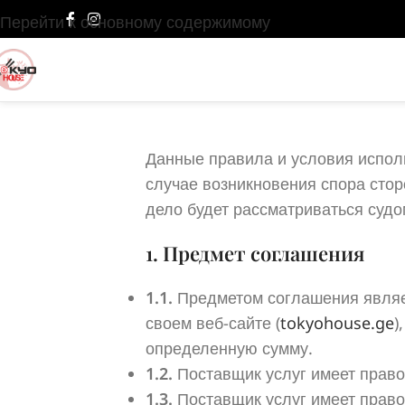
Перейти к основному содержимому
Данные правила и условия исполь
случае возникновения спора стор
дело будет рассматриваться судо
1. Предмет соглашения
1.1.
Предметом соглашения являет
своем веб-сайте (
tokyohouse.ge
)
определенную сумму.
1.2.
Поставщик услуг имеет право
1.3.
Поставщик услуг имеет право