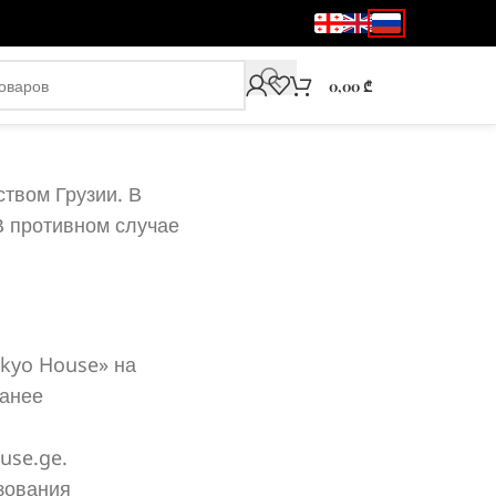
0,00
₾
твом Грузии. В
В противном случае
okyo House» на
ранее
use.ge.
зования