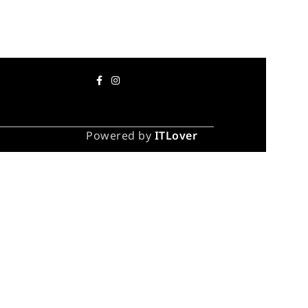
Powered by
ITLover
каза
инут).