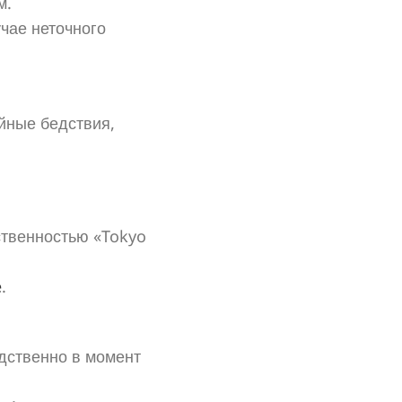
м.
чае неточного
йные бедствия,
ственностью «Tokyo
e
.
дственно в момент