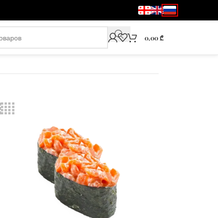
0,00
₾