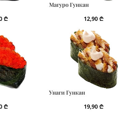
Магуро Гункан
90
₾
12,90
₾
Унаги Гункан
90
₾
19,90
₾