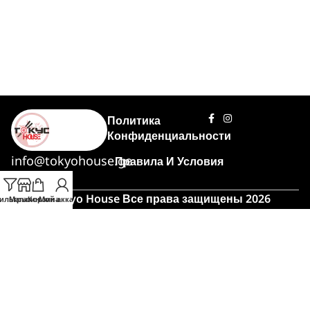
Политика
Конфиденциальности
info@tokyohouse.ge
Правила И Условия
© Tokyo House Все права защищены 2026
ильтры
Магазин
Корзина
Мой аккаунт
Powered by
ITLover
🍣 Час пик!