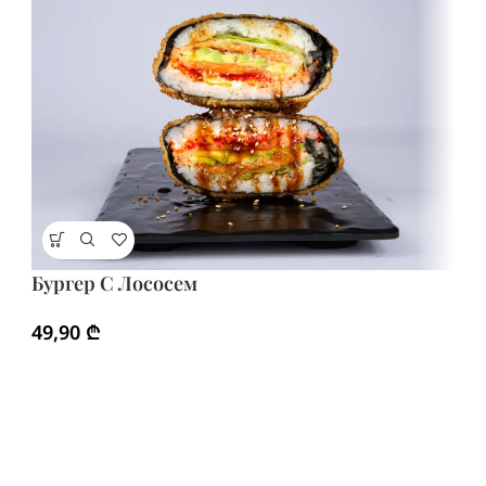
Бургер С Лососем
Г
Б
49,90
₾
4