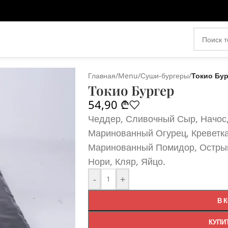
Главная
/
Menu
/
Суши-бургеры
/
Токио Бур
Токио Бургер
54,90
₾
Чеддер, Сливочный Сыр, Начос,
Маринованный Огурец, Креветка
Маринованный Помидор, Острый 
Нори, Кляр, Яйцо.
-
+
В 
КУПИ