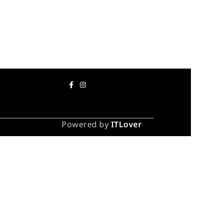
Powered by
ITLover
каза
инут).