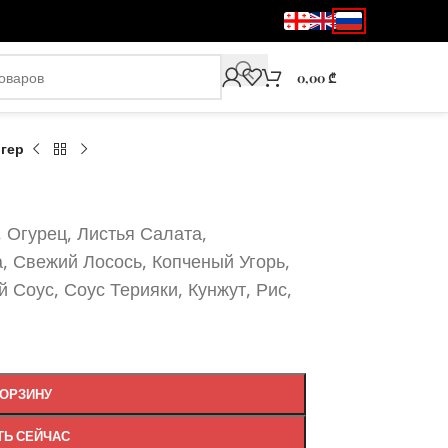
0,00
₾
гер
 Огурец, Листья Салата,
, Свежий Лосось, Копченый Угорь,
Соус, Соус Терияки, Кунжут, Рис,
КОРЗИНУ
ТЬ СЕЙЧАС