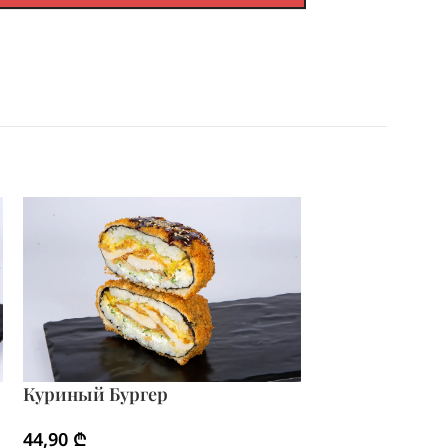
Куриный Бургер
Особенный Бу
44,90
₾
54,90
₾