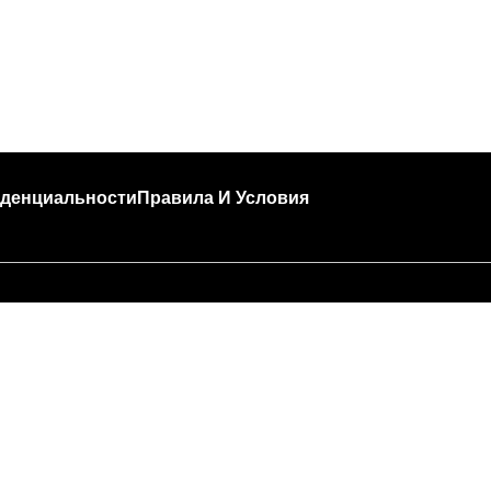
денциальности
Правила И Условия
🍣 Час пик!
за высокой загруженности подготовка и доставка за
т больше времени, чем обычно (примерно 45 — 90 м