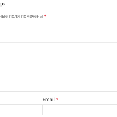
ер»
ные поля помечены
*
Email
*