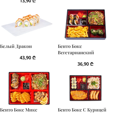
13,90
₾
Белый Дракон
Бенто Бокс
Вегетарианский
43,90
₾
36,90
₾
Бенто Бокс Микс
Бенто Бокс С Курицей