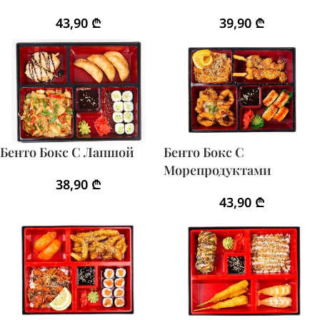
43,90
₾
39,90
₾
Бенто Бокс С Лапшой
Бенто Бокс С
Морепродуктами
38,90
₾
43,90
₾