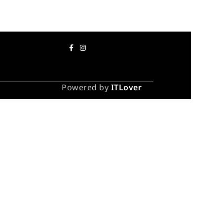
Powered by
ITLover
каза
инут).