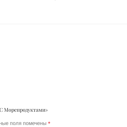
с С Морепродуктами»
ные поля помечены
*