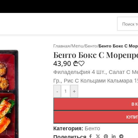
Главная
/
Menu
/
Бенто
/
Бенто Бокс С Мо
Бенто Бокс С Морепр
43,90
₾
Филадельфия 4 Шт., Салат С Ме
Гр., Рис С Кольцами Кальмара 1
-
+
В 
КУПИ
Категория:
Бенто
Поделиться