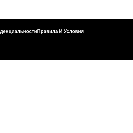
денциальности
Правила И Условия
🍣 Час пик!
за высокой загруженности подготовка и доставка за
т больше времени, чем обычно (примерно 45 — 90 м
Спасибо, что выбираете Tokyo House!