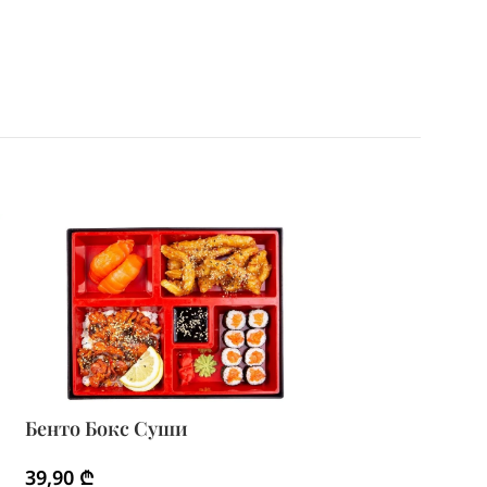
Бенто Бокс Суши
Бенто Бокс Те
39,90
₾
38,90
₾