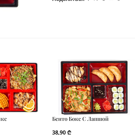
икс
Бенто Бокс С Лапшой
38,90
₾