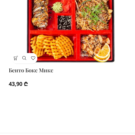
Б
Бенто Бокс Микс
3
43,90
₾