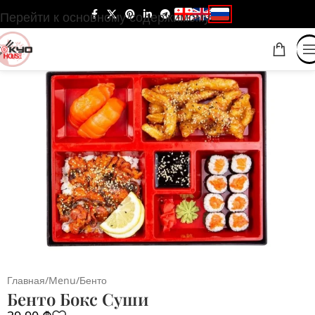
Перейти к основному содержимому
Главная
/
Menu
/
Бенто
Бенто Бокс Суши