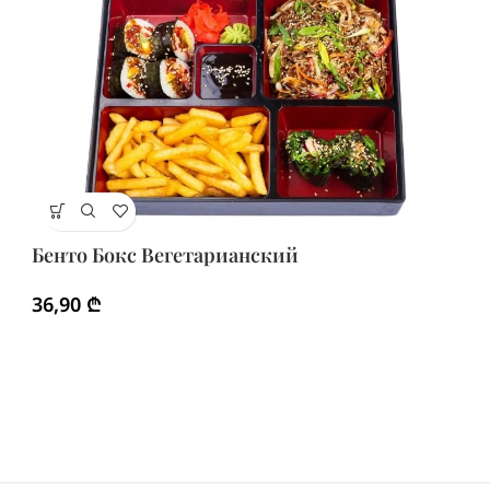
Б
Бенто Бокс Вегетарианский
3
36,90
₾