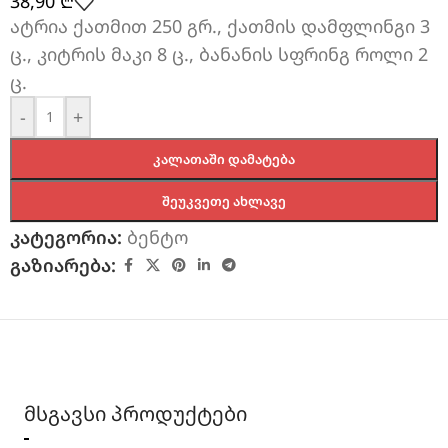
38,90
₾
ატრია ქათმით 250 გრ., ქათმის დამფლინგი 3
ც., კიტრის მაკი 8 ც., ბანანის სფრინგ როლი 2
ც.
-
+
ᲙᲐᲚᲐᲗᲐᲨᲘ ᲓᲐᲛᲐᲢᲔᲑᲐ
ᲨᲔᲣᲙᲕᲔᲗᲔ ᲐᲮᲚᲐᲕᲔ
კატეგორია:
ბენტო
გაზიარება:
მსგავსი პროდუქტები