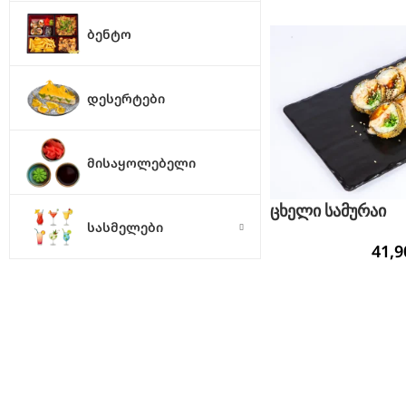
ᲑᲔᲜᲢᲝ
ᲓᲔᲡᲔᲠᲢᲔᲑᲘ
ᲛᲘᲡᲐᲧᲝᲚᲔᲑᲔᲚᲘ
ცხელი სამურაი
ᲡᲐᲡᲛᲔᲚᲔᲑᲘ
41,