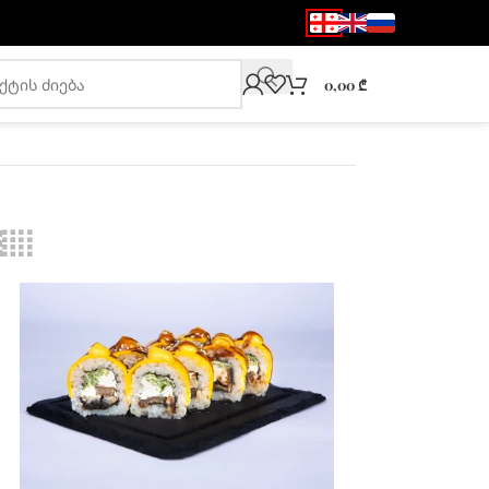
0,00
₾