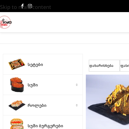
Skip to main content
ᲡᲔᲢᲔᲑᲘ
დახარისხება
ფას
ᲡᲣᲨᲘ
ᲠᲝᲚᲔᲑᲘ
ᲡᲣᲨᲘ ᲑᲣᲠᲒᲔᲠᲔᲑᲘ