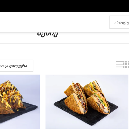
ᲛᲔᲜᲘᲣ
ით გაფილტვრა