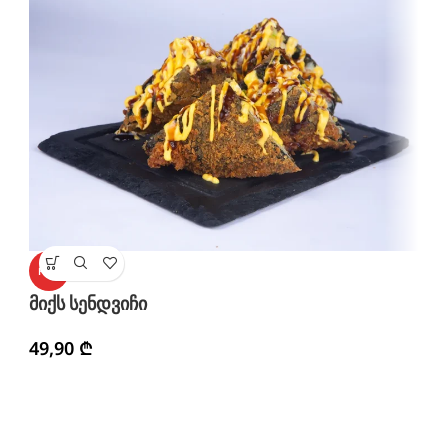
ც
HOT
მიქს სენდვიჩი
3
49,90
₾