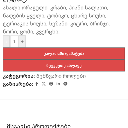
41,90
₾
ახალი ორაგული, კრაბი, ჰიაში სალათი,
ნაღების ყველი, ტობიკო, ცხარე სოუსი,
ტერიაკის სოუსი, სეზამი, კიტრი, ბრინჯი,
ნორი, ცომი, კვერცხი.
-
+
ᲙᲐᲚᲐᲗᲐᲨᲘ ᲓᲐᲛᲐᲢᲔᲑᲐ
ᲨᲔᲣᲙᲕᲔᲗᲔ ᲐᲮᲚᲐᲕᲔ
კატეგორია:
შემწვარი როლები
გაზიარება:
მსგავსი პროდუქტები