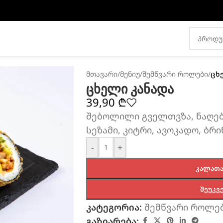
მთავარი
/
მენიუ
/
შემწვარი როლები
/
ცხ
ცხელი კანადა
39,90
₾
შებოლილი გველთვზა, ნაღები
სეზამი, კიტრი, ავოკადო, ბრი
-
+
ᲙᲐᲚᲐᲗᲐ
ᲨᲔᲣᲙᲕ
კატეგორია:
შემწვარი როლე
გაზიარება: