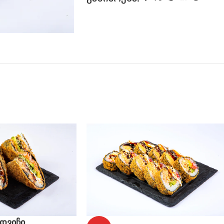
დვიჩი