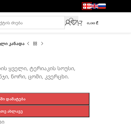
0,00
₾
ელი კანადა
ს ყველი, ტერიაკის სოუსი,
ნჯი, ნორი, ცომი, კვერცხი.
ᲨᲘ ᲓᲐᲛᲐᲢᲔᲑᲐ
ᲔᲗᲔ ᲐᲮᲚᲐᲕᲔ
ბი