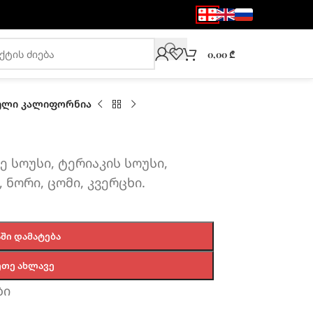
0,00
₾
ელი კალიფორნია
ე სოუსი, ტერიაკის სოუსი,
, ნორი, ცომი, კვერცხი.
ᲨᲘ ᲓᲐᲛᲐᲢᲔᲑᲐ
ᲔᲗᲔ ᲐᲮᲚᲐᲕᲔ
ბი