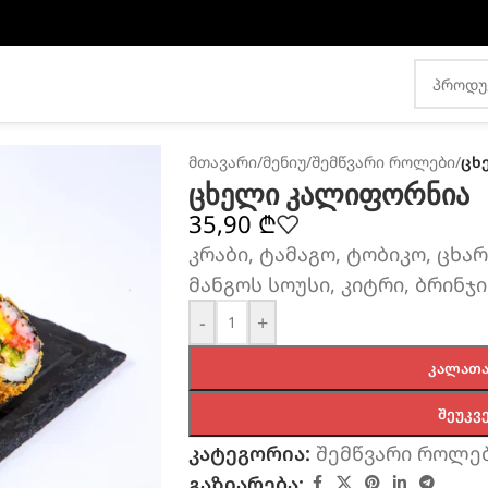
მთავარი
/
მენიუ
/
შემწვარი როლები
/
ცხ
ცხელი კალიფორნია
35,90
₾
კრაბი, ტამაგო, ტობიკო, ცხარ
მანგოს სოუსი, კიტრი, ბრინჯი
-
+
ᲙᲐᲚᲐᲗᲐ
ᲨᲔᲣᲙᲕ
კატეგორია:
შემწვარი როლე
გაზიარება: