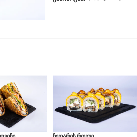
დვიჩი
ჩედარის როლი