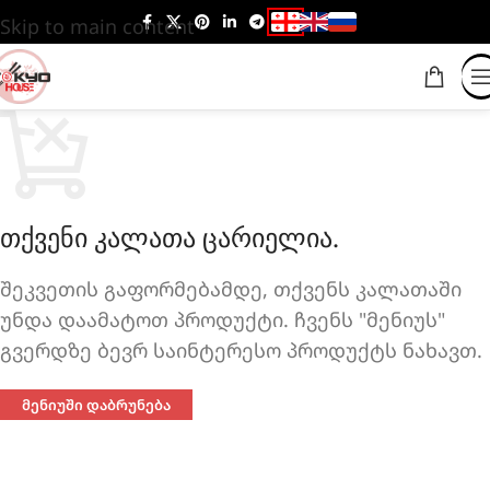
Skip to main content
თქვენი კალათა ცარიელია.
შეკვეთის გაფორმებამდე, თქვენს კალათაში
უნდა დაამატოთ პროდუქტი. ჩვენს "მენიუს"
გვერდზე ბევრ საინტერესო პროდუქტს ნახავთ.
ᲛᲔᲜᲘᲣᲨᲘ ᲓᲐᲑᲠᲣᲜᲔᲑᲐ