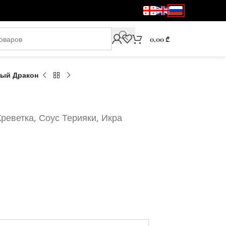
0,00
₾
ый Дракон
реветка, Соус Терияки, Икра