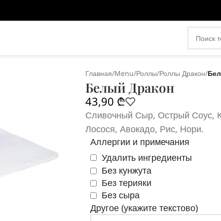
Главная
/
Menu
/
Роллы
/
Роллы Дракон
/
Бел
Белый Дракон
43,90
₾
Сливочный Сыр, Острый Соус, К
Лосося, Авокадо, Рис, Нори.
Аллергии и примечания
Удалить ингредиенты
Без кунжута
Без терияки
Без сыра
Другое (укажите текстово)