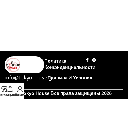
Политика
Конфиденциальности
info@tokyohouse.ge
Правила И Условия
© Tokyo House Все права защищены 2026
агазин
Корзина
Мой аккаунт
Powered by
ITLover
🍣 Час пик!