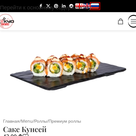
Перейти к основному содержимому
Главная
/
Menu
/
Роллы
/
Премиум роллы
Саке Кунсей