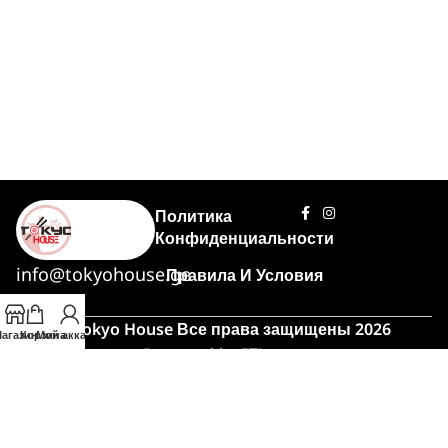
Политика
Конфиденциальности
info@tokyohouse.ge
Правила И Условия
© Tokyo House Все права защищены 2026
агазин
Корзина
Мой аккаунт
Powered by
ITLover