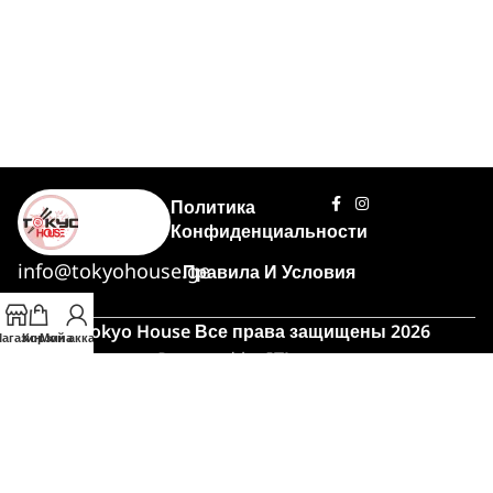
Политика
Конфиденциальности
info@tokyohouse.ge
Правила И Условия
© Tokyo House Все права защищены 2026
агазин
Корзина
Мой аккаунт
Powered by
ITLover
🍣 Час пик!