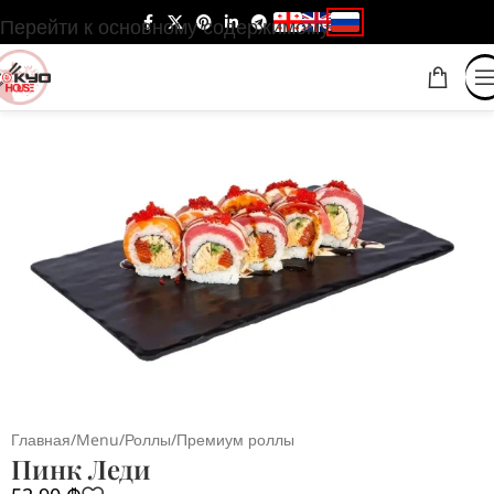
Перейти к основному содержимому
Главная
/
Menu
/
Роллы
/
Премиум роллы
Пинк Леди