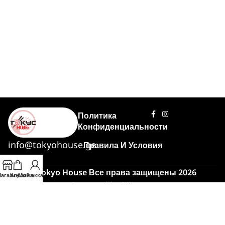
Политика
Конфиденциальности
info@tokyohouse.ge
Правила И Условия
© Tokyo House Все права защищены 2026
агазин
Корзина
Мой аккаунт
Powered by
ITLover