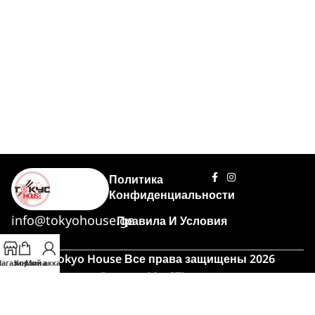
Политика
Конфиденциальности
info@tokyohouse.ge
Правила И Условия
© Tokyo House Все права защищены 2026
агазин
Корзина
Мой аккаунт
Powered by
ITLover