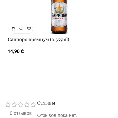
С
Саппоро премиум (0.355ml)
2
14,90
₾
Отзывы
0 отзывов
Отзывов пока нет.