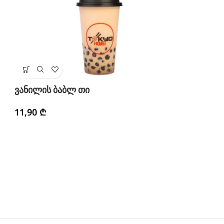
მ
ვანილის ბაბლ თი
1
11,90
₾