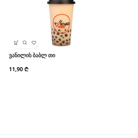
მ
ვანილის ბაბლ თი
1
11,90
₾