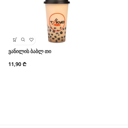
მ
ვანილის ბაბლ თი
1
11,90
₾