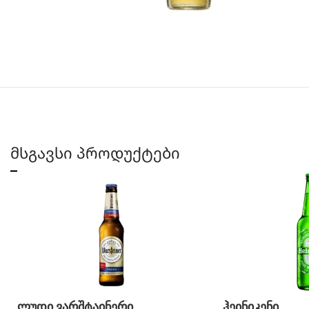
მსგავსი პროდუქტები
ლუდი ვარშტაინერი
ჰეინიკენი