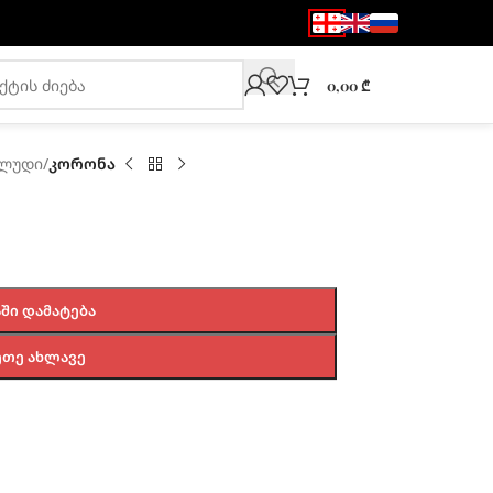
0,00
₾
ლუდი
/
კორონა
ᲨᲘ ᲓᲐᲛᲐᲢᲔᲑᲐ
ᲔᲗᲔ ᲐᲮᲚᲐᲕᲔ