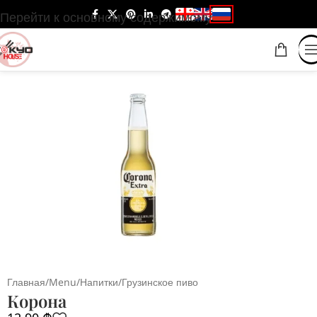
Перейти к основному содержимому
Главная
/
Menu
/
Напитки
/
Грузинское пиво
Корона