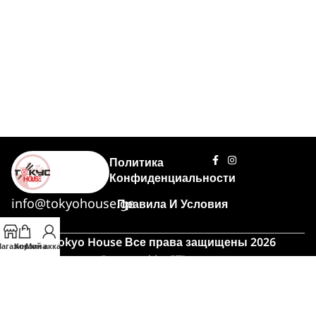
Политика
Конфиденциальности
info@tokyohouse.ge
Правила И Условия
© Tokyo House Все права защищены 2026
агазин
Корзина
Мой аккаунт
Powered by
ITLover