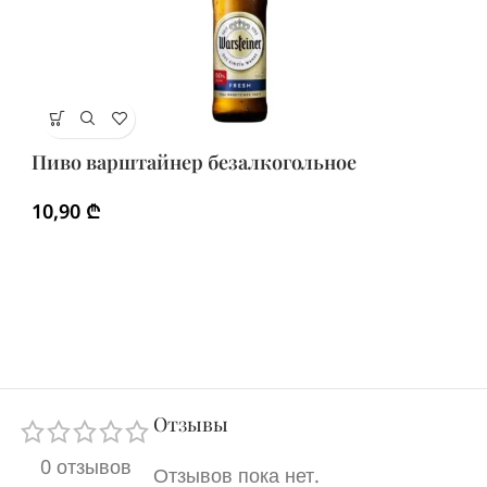
Х
Пиво варштайнер безалкогольное
9
10,90
₾
Отзывы
0 отзывов
Отзывов пока нет.