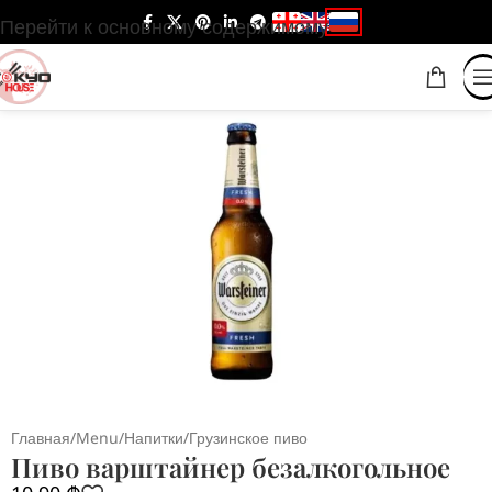
Перейти к основному содержимому
Главная
/
Menu
/
Напитки
/
Грузинское пиво
Пиво варштайнер безалкогольное