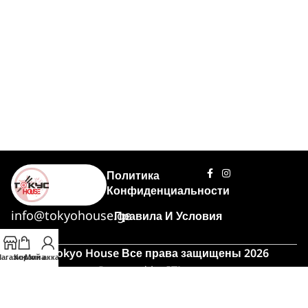
Политика
Конфиденциальности
info@tokyohouse.ge
Правила И Условия
© Tokyo House Все права защищены 2026
агазин
Корзина
Мой аккаунт
Powered by
ITLover