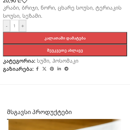
20,90
₾
კრაბი, ბრიჯი, ნორი, ცხარე სოუსი, ტერიაკის
სოუსი, სეზამი.
-
+
ᲙᲐᲚᲐᲗᲐᲨᲘ ᲓᲐᲛᲐᲢᲔᲑᲐ
ᲨᲔᲣᲙᲕᲔᲗᲔ ᲐᲮᲚᲐᲕᲔ
კატეგორია:
სუში
,
ჰოსომაკი
გაზიარება:
მსგავსი პროდუქტები