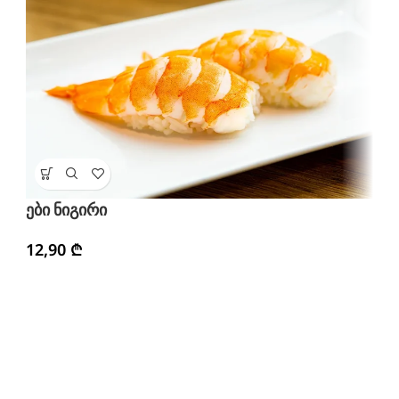
ვ
ები ნიგირი
2
12,90
₾