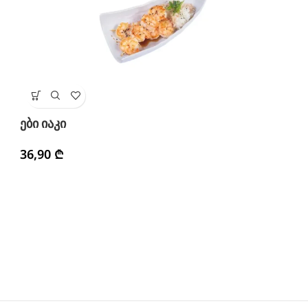
ვ
ები იაკი
1
36,90
₾