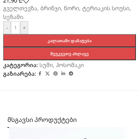
21,90
₾
გველთევზა, ბრინჯი, ნორი, ტერიაკის სოუსი,
სეზამი.
-
+
ᲙᲐᲚᲐᲗᲐᲨᲘ ᲓᲐᲛᲐᲢᲔᲑᲐ
ᲨᲔᲣᲙᲕᲔᲗᲔ ᲐᲮᲚᲐᲕᲔ
კატეგორია:
სუში
,
ჰოსომაკი
გაზიარება:
მსგავსი პროდუქტები