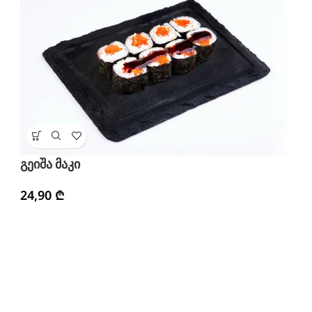
ვ
გეიშა მაკი
2
24,90
₾