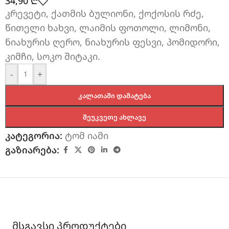
34,90
₾
კრევეტი, ქათმის ბულიონი, ქოქოსის რძე,
წითელი ხახვი, ლაიმის ფოთოლი, ლიმონი,
ნიახურის ღერო, ნიახურის ფესვი, პომიდორი,
კიმჩი, სოკო შიტაკი.
-
+
ᲙᲐᲚᲐᲗᲐᲨᲘ ᲓᲐᲛᲐᲢᲔᲑᲐ
ᲨᲔᲣᲙᲕᲔᲗᲔ ᲐᲮᲚᲐᲕᲔ
კატეგორია:
ტომ იამი
გაზიარება:
მსგავსი პროდუქტები