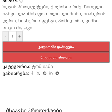
36,90
₾
ზღვის პროდუქტები, ქოქოსის რძე, წითელი
ხახვი, ლაიმის ფოთოლი, ლიმონი, ნიახურის
ღერო, ნიახურის ფესვი, პომიდორი, კიმჩი,
სოკო შიტაკი.
-
+
ᲙᲐᲚᲐᲗᲐᲨᲘ ᲓᲐᲛᲐᲢᲔᲑᲐ
ᲨᲔᲣᲙᲕᲔᲗᲔ ᲐᲮᲚᲐᲕᲔ
კატეგორია:
ტომ იამი
გაზიარება:
მსგავსი პროდუქტები