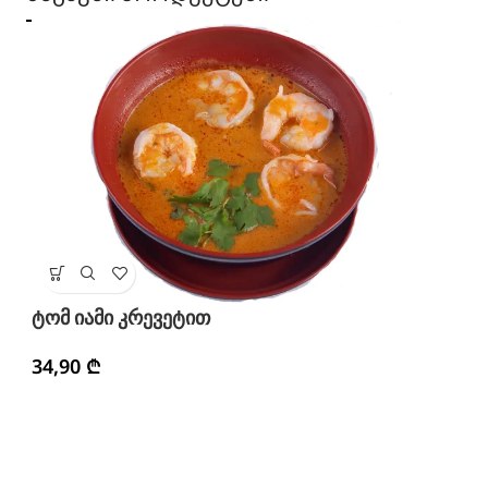
ტ
ტომ იამი კრევეტით
3
34,90
₾