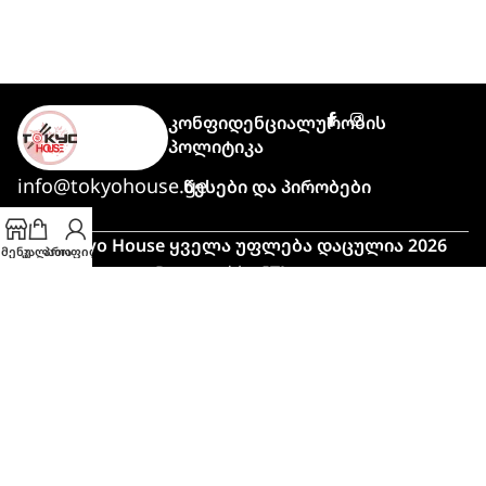
Კონფიდენციალურობის
Პოლიტიკა
info@tokyohouse.ge
Წესები Და Პირობები
© Tokyo House ყველა უფლება დაცულია 2026
მენუ
კალათა
პროფილი
Powered by
ITLover
🍣 პიკის საათი!
მაღალი დატვირთვის გამო,
შეკვეთის მომზადებასა და მიტანას
ჩვეულებრივზე მეტი დრო