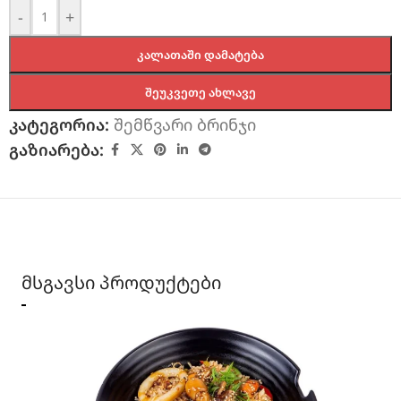
-
+
ᲙᲐᲚᲐᲗᲐᲨᲘ ᲓᲐᲛᲐᲢᲔᲑᲐ
ᲨᲔᲣᲙᲕᲔᲗᲔ ᲐᲮᲚᲐᲕᲔ
კატეგორია:
შემწვარი ბრინჯი
გაზიარება:
მსგავსი პროდუქტები