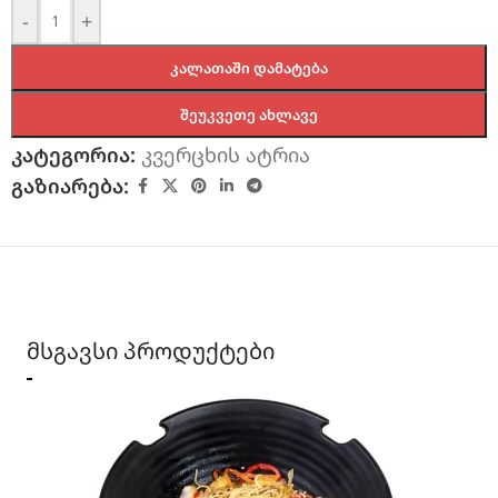
-
+
ᲙᲐᲚᲐᲗᲐᲨᲘ ᲓᲐᲛᲐᲢᲔᲑᲐ
ᲨᲔᲣᲙᲕᲔᲗᲔ ᲐᲮᲚᲐᲕᲔ
კატეგორია:
კვერცხის ატრია
გაზიარება:
მსგავსი პროდუქტები