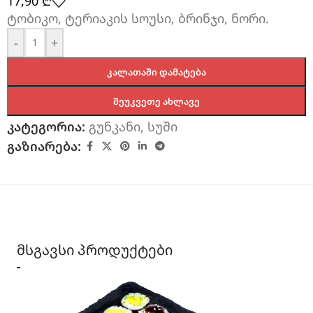
17,90
₾
ტობიკო, ტერიაკის სოუსი, ბრინჯი, ნორი.
-
+
ᲙᲐᲚᲐᲗᲐᲨᲘ ᲓᲐᲛᲐᲢᲔᲑᲐ
ᲨᲔᲣᲙᲕᲔᲗᲔ ᲐᲮᲚᲐᲕᲔ
კატეგორია:
გუნკანი
,
სუში
გაზიარება:
მსგავსი პროდუქტები