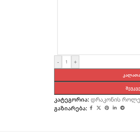
-
+
ᲙᲐᲚᲐᲗᲐ
ᲨᲔᲣᲙᲕ
კატეგორია:
დრაკონის როლე
გაზიარება: