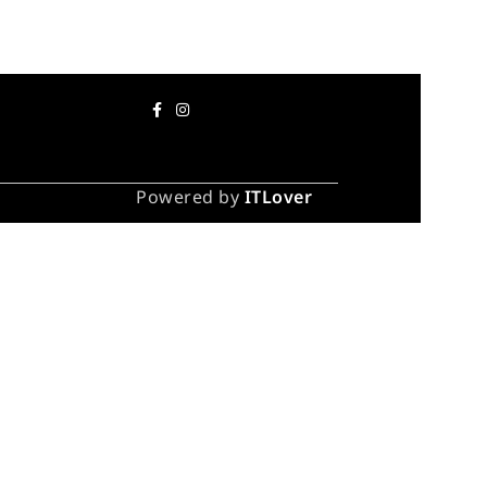
Powered by
ITLover
ა და
– 90