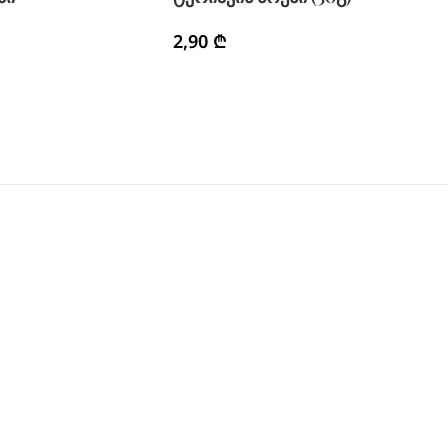
2,90
₾