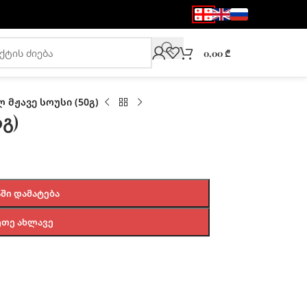
0,00
₾
 მჟავე სოუსი (50გ)
0გ)
ᲨᲘ ᲓᲐᲛᲐᲢᲔᲑᲐ
ᲔᲗᲔ ᲐᲮᲚᲐᲕᲔ