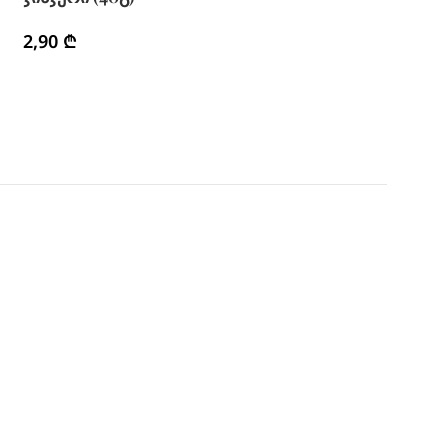
2,90
₾
2,90
₾