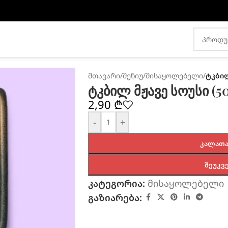
მთავარი
/
მენიუ
/
მისაყოლებელი
/
ტკბილ
ტკბილ მჟავე სოუსი (5
2,90
₾
-
+
ᲙᲐᲚᲐᲗᲐ
ᲨᲔᲣᲙᲕ
კატეგორია:
მისაყოლებელი
გაზიარება: