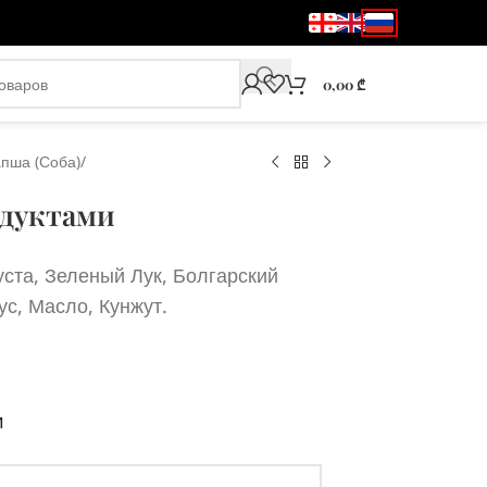
0,00
₾
апша (Соба)
/
одуктами
ста, Зеленый Лук, Болгарский
с, Масло, Кунжут.
м