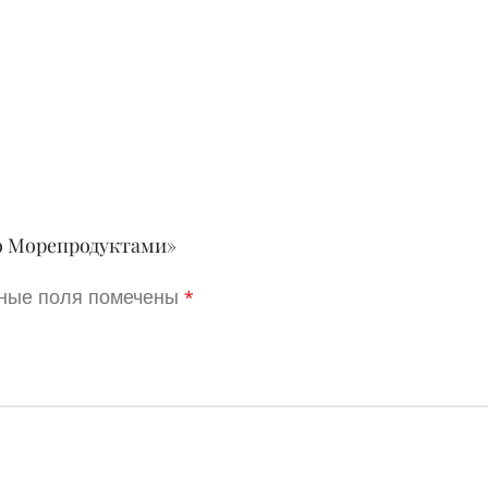
Со Mорепродуктами»
ные поля помечены
*