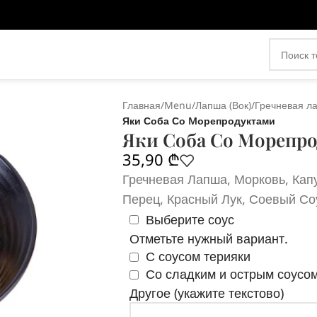
Главная
/
Menu
/
Лапша (Вок)
/
Гречневая л
Яки Соба Со Mорепродуктами
Яки Соба Со Mорепр
35,90
₾
Гречневая Лапша, Морковь, Капу
Перец, Красный Лук, Соевый Соу
Выберите соус
Отметьте нужный вариант.
С соусом терияки
Со сладким и острым соусо
Другое (укажите текстово)