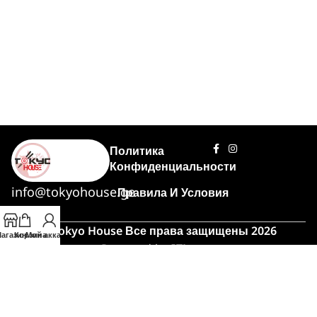
Политика
Конфиденциальности
info@tokyohouse.ge
Правила И Условия
© Tokyo House Все права защищены 2026
агазин
Корзина
Мой аккаунт
Powered by
ITLover
🍣 Час пик!