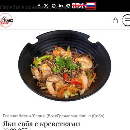
Перейти к основному содержимому
Главная
/
Menu
/
Лапша (Вок)
/
Гречневая лапша (Соба)
Яки соба с креветками