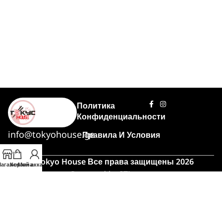
Политика
Конфиденциальности
info@tokyohouse.ge
Правила И Условия
© Tokyo House Все права защищены 2026
агазин
Корзина
Мой аккаунт
Powered by
ITLover
🍣 Час пик!