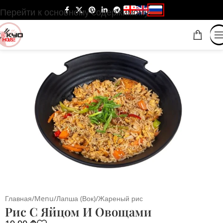
Перейти к основному содержимому
Главная
/
Menu
/
Лапша (Вок)
/
Жареный рис
Рис С Яйцом И Овощами