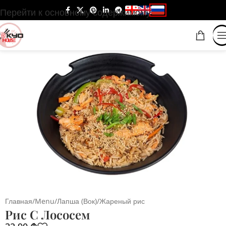
Перейти к основному содержимому
Главная
/
Menu
/
Лапша (Вок)
/
Жареный рис
Рис С Лососем