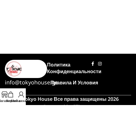
Политика
Конфиденциальности
info@tokyohouse.ge
Правила И Условия
© Tokyo House Все права защищены 2026
агазин
Корзина
Мой аккаунт
Powered by
ITLover
🍣 Час пик!