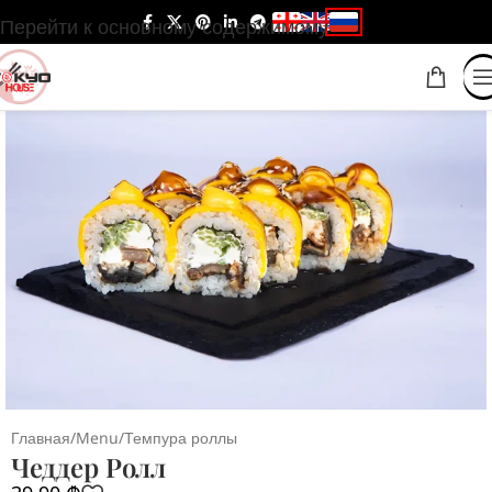
Перейти к основному содержимому
Главная
/
Menu
/
Темпура роллы
Чеддер Ролл