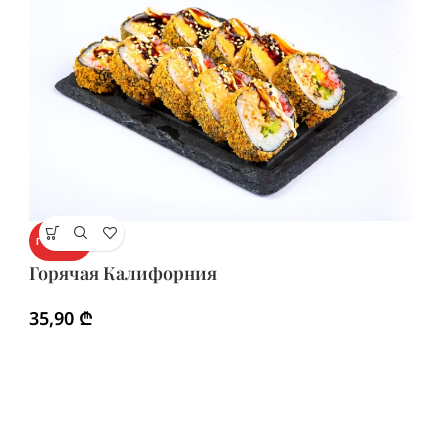
Г
ГОРЯЧИЙ
Г
Горячая Калифорния
3
35,90
₾