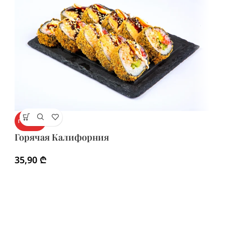
Г
ГОРЯЧИЙ
Г
Горячая Калифорния
3
35,90
₾