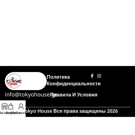
Политика
Конфиденциальности
info@tokyohouse.ge
Правила И Условия
© Tokyo House Все права защищены 2026
агазин
Корзина
Мой аккаунт
Powered by
ITLover